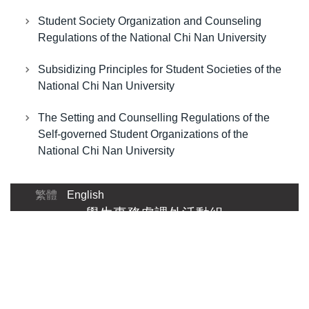
Student Society Organization and Counseling
Regulations of the National Chi Nan University
Subsidizing Principles for Student Societies of the
National Chi Nan University
The Setting and Counselling Regulations of the
Self-governed Student Organizations of the
National Chi Nan University
繁體
English
學生事務處課外活動組
地址:(545301) 南投縣埔里鎮大學路506
號
聯絡資訊: +886-49-2910960轉分機
2320、2321、2322